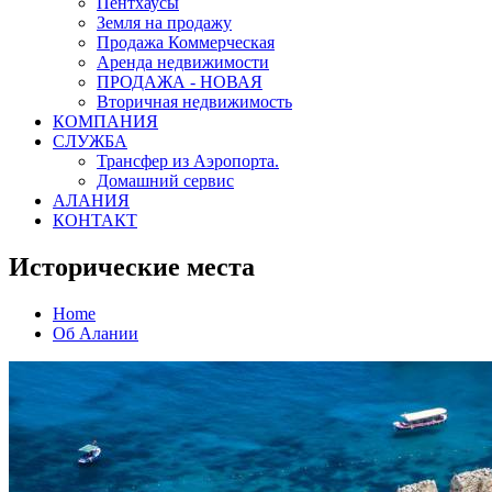
Пентхаусы
Земля на продажу
Продажа Коммерческая
Аренда недвижимости
ПРОДАЖА - НОВАЯ
Вторичная недвижимость
КОМПАНИЯ
СЛУЖБА
Трансфер из Аэропорта.
Домашний сервис
АЛАНИЯ
КОНТАКТ
Исторические места
Home
Об Алании